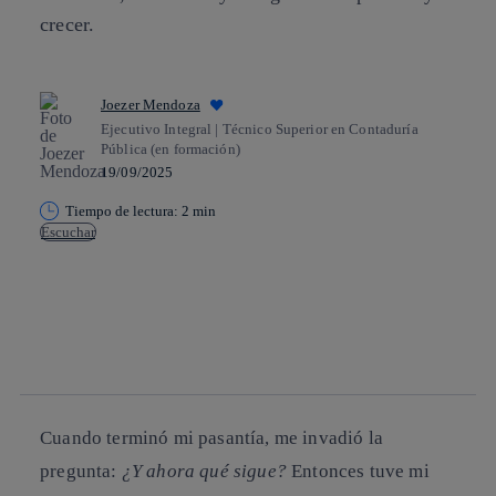
crecer.
Joezer Mendoza
Ejecutivo Integral | Técnico Superior en Contaduría
Pública (en formación)
19/09/2025
Tiempo de lectura: 2 min
Escuchar
Copiar enlace
Copiar enlace
facebook
twitter
whatsapp
linkedin
Cuando terminó mi pasantía, me invadió la
pregunta:
¿Y ahora qué sigue?
Entonces tuve mi