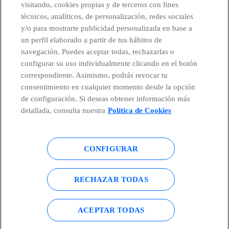
visitando, cookies propias y de terceros con fines
técnicos, analíticos, de personalización, redes sociales
Telefónica en redes sociales
y/o para mostrarte publicidad personalizada en base a
un perfil elaborado a partir de tus hábitos de
Canal de Denuncias
navegación. Puedes aceptar todas, rechazarlas o
configurar su uso individualmente clicando en el botón
correspondiente. Asimismo, podrás revocar tu
Centro Global Transparencia
consentimiento en cualquier momento desde la opción
de configuración. Si deseas obtener información más
detallada, consulta nuestra
Política de Cookies
© Telefónica S.A.
Configurar cookies
CONFIGURAR
Política de cookies
Aviso legal
Accesibilidad
Política de privacidad
RECHAZAR TODAS
Mapa del sitio
ACEPTAR TODAS