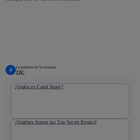
Copiar enlace
Copiar enlace
facebook
twitter
whatsapp
linkedin
La palabra de la semana
#
TIC
¿Quién es Carol Shaw?
¿Quiénes fueron las Top Secret Rosies?