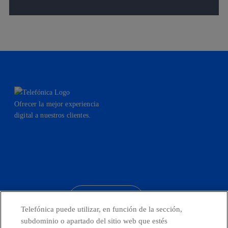
Ofrecer la mejor experiencia
digital a nuestros clientes.
facebook
linkedin
twitter
instagram
youtube
CONTACTO
Telefónica puede utilizar, en función de la sección,
subdominio o apartado del sitio web que estés