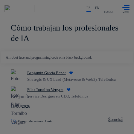
Saltar al
La acción en accionistas e invers
contenido
ES
EN
principal
BUSCAR
Cómo trabajan los profesionales
de IA
AI robot face and programming code on a black background.
Benjamín García Benet
Strategic & UX Lead (Metaverso & Web3), Telefónica
Pilar Torralbo Vergara
Service Designer en CDO, Telefónica
11/05/2026
Escuchar
Tiempo de lectura: 1 min
Copiar enlace
Copiar enlace
facebook
twitter
whatsapp
linkedin