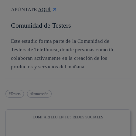
APÚNTATE
AQUÍ
Comunidad de Testers
Este estudio forma parte de la Comunidad de
Testers de Telefónica, donde personas como tú
colaboran activamente en la creación de los
productos y servicios del mañana.
Testers
Innovación
COMPÁRTELO EN TUS REDES SOCIALES
Copiar enlace
Copiar enlace
facebook
twitter
whatsapp
linkedin