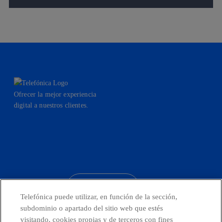
Ofrecer la mejor experiencia
digital a nuestros clientes.
facebook
linkedin
twitter
instagram
youtube
CONTACTO
Telefónica puede utilizar, en función de la sección,
subdominio o apartado del sitio web que estés
visitando, cookies propias y de terceros con fines