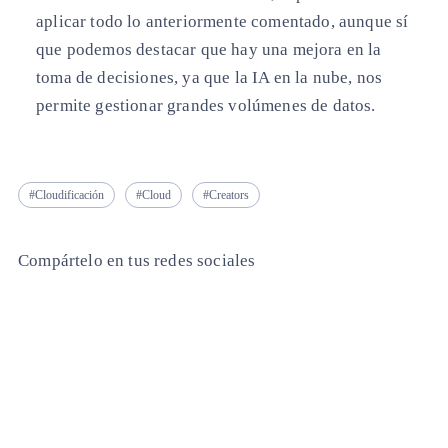
aplicar todo lo anteriormente comentado, aunque sí
que podemos destacar que hay una mejora en la
toma de decisiones, ya que la IA en la nube, nos
permite gestionar grandes volúmenes de datos.
Cloudificación
Cloud
Creators
Compártelo en tus redes sociales
Copiar enlace
Copiar enlace
facebook
twitter
whatsapp
linkedin