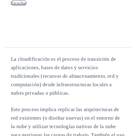
Escuchar
Copiar enlace
Copiar enlace
facebook
twitter
whatsapp
linkedin
La cloudificación es el proceso de transición de
aplicaciones, bases de datos y servicios
tradicionales (recursos de almacenamiento, red y
computación) desde infraestructuras locales a
nubes privadas o públicas.
Este proceso implica replicar las arquitecturas de
red existentes (o diseñar nuevas) en el entorno de
la nube y utilizar tecnologías nativas de la nube
para gestionar las cargas de trabajo. También el uso