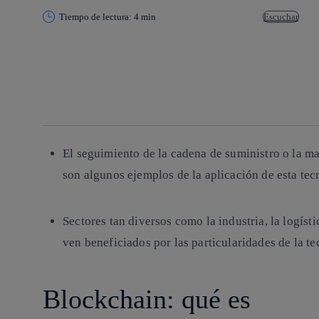
Tiempo de lectura: 4 min
Escuchar
Copiar enlace
Copiar enlace
facebook
twitter
whatsapp
linkedin
El seguimiento de la cadena de suministro o la m
son algunos ejemplos de la aplicación de esta tec
Sectores tan diversos como la industria, la logíst
ven beneficiados por las particularidades de la t
Blockchain: qué es