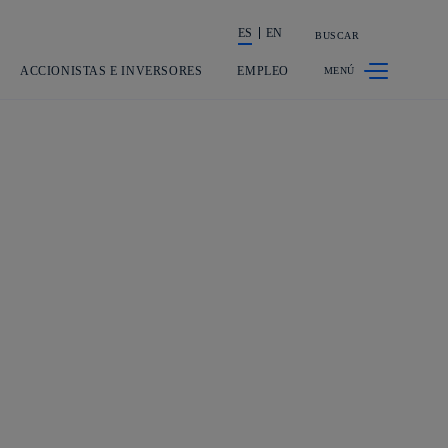
ES
EN
BUSCAR
La acción en accionistas e inversores
ACCIONISTAS E INVERSORES
EMPLEO