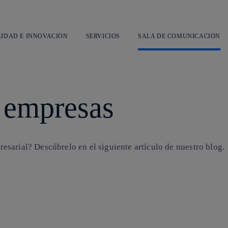
Saltar
al
contenido
principal
LIDAD E INNOVACIÓN
SERVICIOS
SALA DE COMUNICACIÓN
 empresas
sarial? Descúbrelo en el siguiente artículo de nuestro blog.