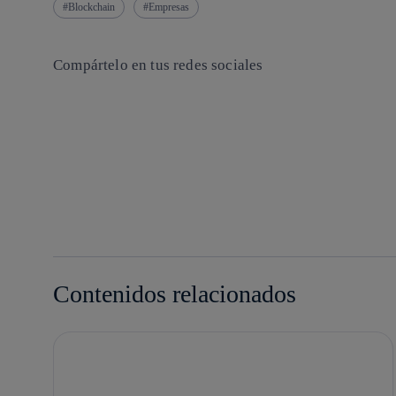
Blockchain
Empresas
Compártelo en tus redes sociales
Copiar enlace
Copiar enlace
facebook
twitter
whatsapp
linkedin
Contenidos relacionados