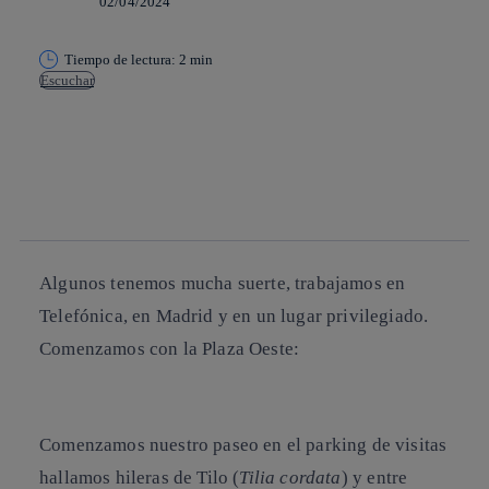
02/04/2024
Tiempo de lectura: 2 min
Escuchar
Copiar enlace
Copiar enlace
facebook
twitter
whatsapp
linkedin
Algunos tenemos mucha suerte, trabajamos en
Telefónica, en Madrid y en un lugar privilegiado.
Comenzamos con la Plaza Oeste:
Comenzamos nuestro paseo en el parking de visitas
hallamos hileras de
Tilo
(
Tilia cordata
) y entre