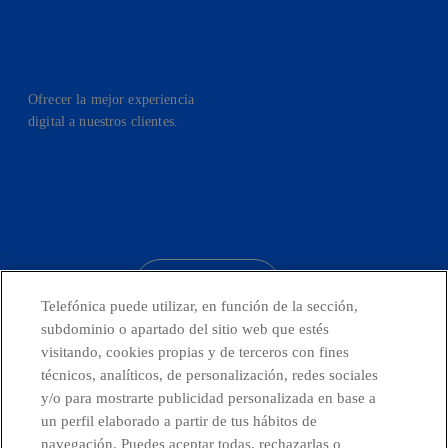
Ofrecer la mejor experiencia
digital a nuestros clientes.
facebook
linkedin
twitter
instagram
youtube
CONTACTO
Telefónica puede utilizar, en función de la sección,
subdominio o apartado del sitio web que estés
visitando, cookies propias y de terceros con fines
técnicos, analíticos, de personalización, redes sociales
Países y Unidades emergentes
y/o para mostrarte publicidad personalizada en base a
un perfil elaborado a partir de tus hábitos de
Canal de Denuncias
navegación. Puedes aceptar todas, rechazarlas o