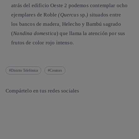
atrás del edificio Oeste 2 podemos contemplar ocho
ejemplares de
Roble
(Quercus
sp.
)
situados entre
los bancos de madera
,
Helecho
y
Bambú sagrado
(
Nandina domestica
) que llama la atención por sus
frutos de color rojo intenso.
Distrito Telefónica
Creators
Compártelo en tus redes sociales
Copiar enlace
Copiar enlace
facebook
twitter
whatsapp