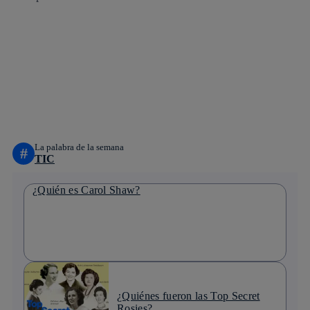
Copiar enlace
Copiar enlace
facebook
twitter
whatsapp
linkedin
La palabra de la semana
#
TIC
¿Quién es Carol Shaw?
¿Quiénes fueron las Top Secret
Rosies?