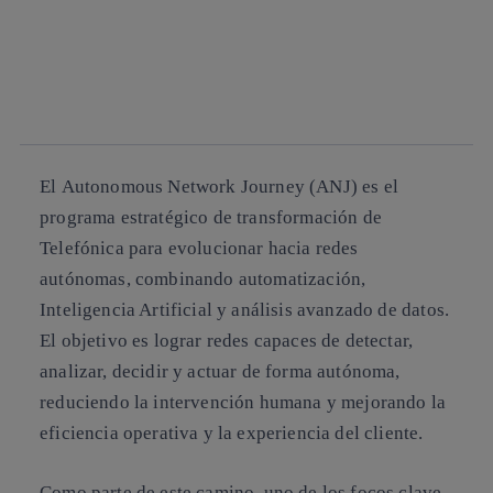
Copiar enlace
Copiar enlace
facebook
twitter
whatsapp
linkedin
El
Autonomous Network Journey (ANJ)
es el
programa estratégico de transformación de
Telefónica para evolucionar hacia redes
autónomas, combinando automatización,
Inteligencia Artificial y análisis avanzado de datos.
El objetivo es lograr redes capaces de detectar,
analizar, decidir y actuar de forma autónoma,
reduciendo la intervención humana y mejorando la
eficiencia operativa y la experiencia del cliente.
Como parte de este camino, uno de los focos clave