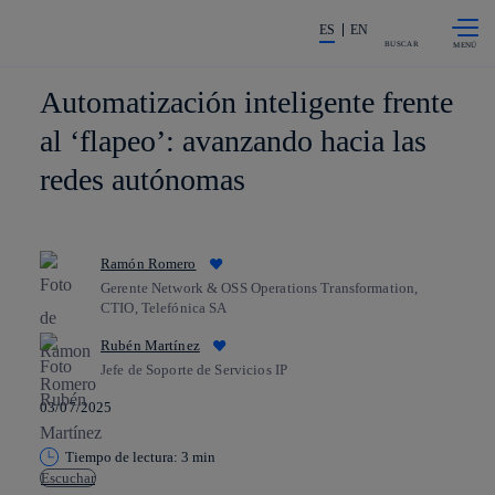
Saltar al
La acción en accionistas e invers
contenido
ES
EN
principal
BUSCAR
Automatización inteligente frente
al ‘flapeo’: avanzando hacia las
redes autónomas
Ramón Romero
Gerente Network & OSS Operations Transformation,
CTIO, Telefónica SA
Rubén Martínez
Jefe de Soporte de Servicios IP
03/07/2025
Tiempo de lectura: 3 min
Escuchar