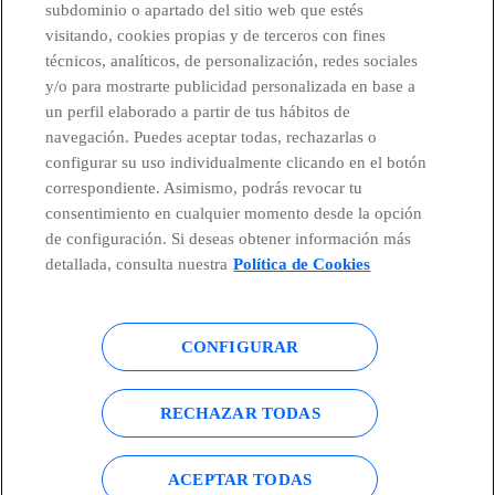
CONTACTO
subdominio o apartado del sitio web que estés
visitando, cookies propias y de terceros con fines
técnicos, analíticos, de personalización, redes sociales
y/o para mostrarte publicidad personalizada en base a
Países y Unidades emergentes
un perfil elaborado a partir de tus hábitos de
navegación. Puedes aceptar todas, rechazarlas o
configurar su uso individualmente clicando en el botón
Canal de Denuncias
correspondiente. Asimismo, podrás revocar tu
consentimiento en cualquier momento desde la opción
Centro Global Transparencia
de configuración. Si deseas obtener información más
detallada, consulta nuestra
Política de Cookies
© Telefónica S.A.
Configurar cookies
CONFIGURAR
Política de cookies
Aviso legal
RECHAZAR TODAS
Accesibilidad
Política de privacidad
ACEPTAR TODAS