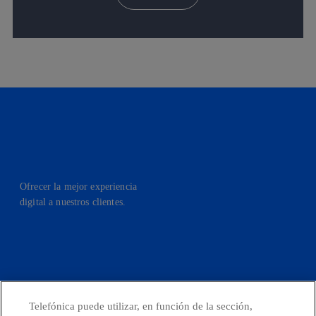
Ofrecer la mejor experiencia
digital a nuestros clientes.
facebook
linkedin
twitter
instagram
youtube
Telefónica puede utilizar, en función de la sección,