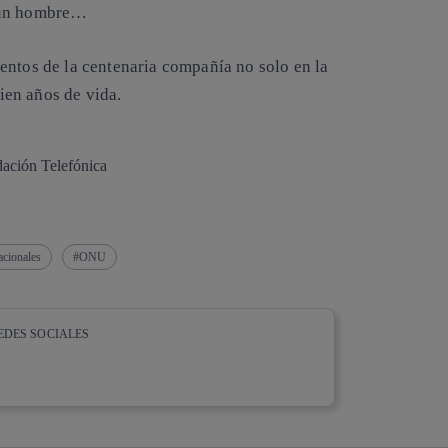
a un hombre…
entos de la centenaria compañía no solo en la
ien años de vida.
ación Telefónica
acionales
ONU
EDES SOCIALES
whatsapp
linkedin