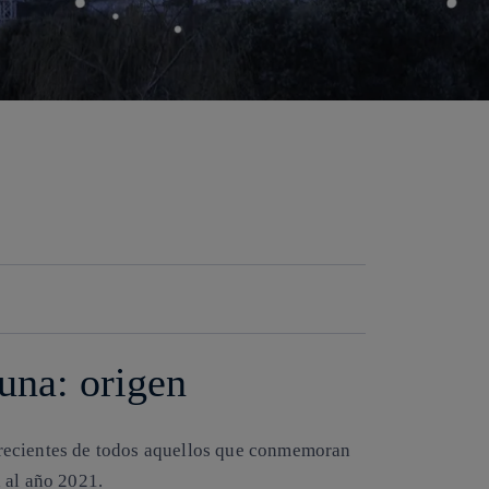
Copiar enlace
Copiar enlace
facebook
twitter
whatsapp
linkedin
Luna: origen
recientes de todos aquellos que conmemoran
 al año 2021.