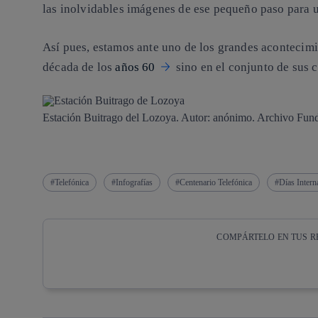
las inolvidables imágenes de ese pequeño paso par
Así pues, estamos ante uno de los grandes acontecimi
década de los
años 60
sino en el conjunto de sus c
Estación Buitrago del Lozoya. Autor: anónimo. Archivo Fund
Telefónica
Infografías
Centenario Telefónica
Días Intern
COMPÁRTELO EN TUS R
Copiar enlace
Copiar enlace
facebook
twitter