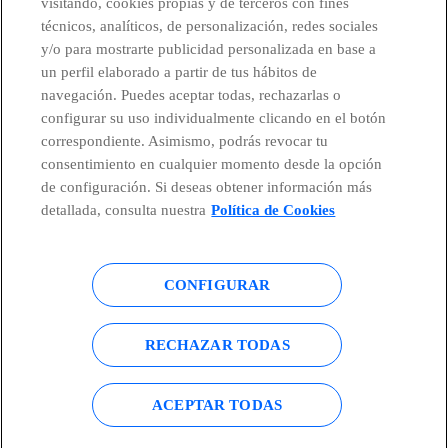
visitando, cookies propias y de terceros con fines
técnicos, analíticos, de personalización, redes sociales
Telefónica en redes sociales
y/o para mostrarte publicidad personalizada en base a
un perfil elaborado a partir de tus hábitos de
Canal de Denuncias
navegación. Puedes aceptar todas, rechazarlas o
configurar su uso individualmente clicando en el botón
correspondiente. Asimismo, podrás revocar tu
Centro Global Transparencia
consentimiento en cualquier momento desde la opción
de configuración. Si deseas obtener información más
detallada, consulta nuestra
Política de Cookies
© Telefónica S.A.
Configurar cookies
CONFIGURAR
Política de cookies
Aviso legal
Accesibilidad
Política de privacidad
RECHAZAR TODAS
Mapa del sitio
ACEPTAR TODAS