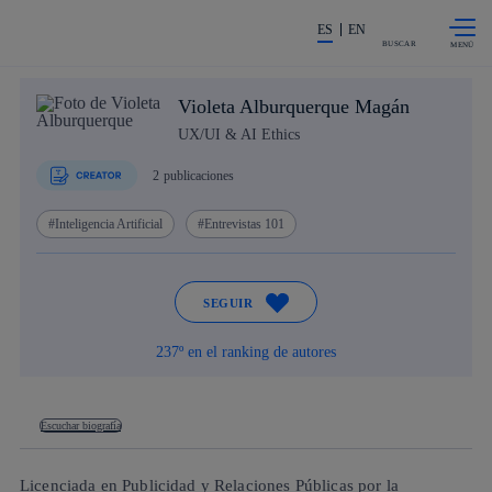
Saltar al
La acción en accionistas e invers
contenido
ES
EN
principal
BUSCAR
Violeta Alburquerque Magán
UX/UI & AI Ethics
2
publicaciones
Inteligencia Artificial
Entrevistas 101
SEGUIR
237º en el ranking de autores
Escuchar biografía
Licenciada en Publicidad y Relaciones Públicas por la