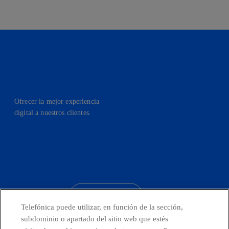
Ofrecer la mejor experiencia
digital a nuestros clientes.
facebook
linkedin
twitter
instagram
youtube
CONTACTO
Telefónica puede utilizar, en función de la sección,
subdominio o apartado del sitio web que estés