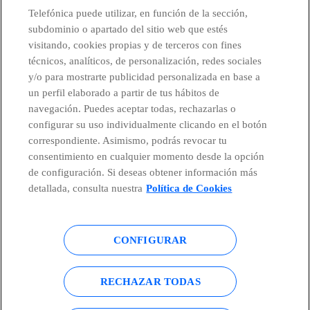
Telefónica puede utilizar, en función de la sección,
subdominio o apartado del sitio web que estés
visitando, cookies propias y de terceros con fines
técnicos, analíticos, de personalización, redes sociales
Países y Unidades emergentes
y/o para mostrarte publicidad personalizada en base a
un perfil elaborado a partir de tus hábitos de
Canal de Denuncias
navegación. Puedes aceptar todas, rechazarlas o
configurar su uso individualmente clicando en el botón
correspondiente. Asimismo, podrás revocar tu
Centro Global Transparencia
consentimiento en cualquier momento desde la opción
de configuración. Si deseas obtener información más
detallada, consulta nuestra
Política de Cookies
© Telefónica S.A.
Configurar cookies
CONFIGURAR
Política de cookies
Aviso legal
Accesibilidad
Política de privacidad
RECHAZAR TODAS
Mapa del sitio