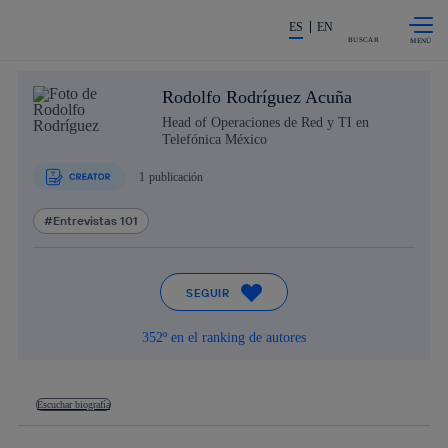
Saltar al
La acción en accionistas e invers
contenido
ES
EN
principal
BUSCAR
Rodolfo Rodríguez Acuña
Head of Operaciones de Red y TI en
Telefónica México
1
publicación
Entrevistas 101
SEGUIR
352º en el ranking de autores
Escuchar biografía