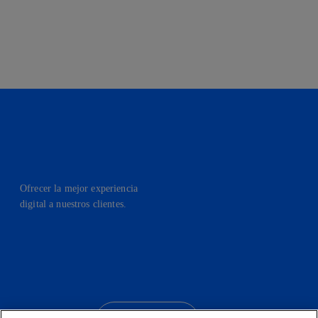
Ofrecer la mejor experiencia
digital a nuestros clientes.
facebook
linkedin
twitter
instagram
youtube