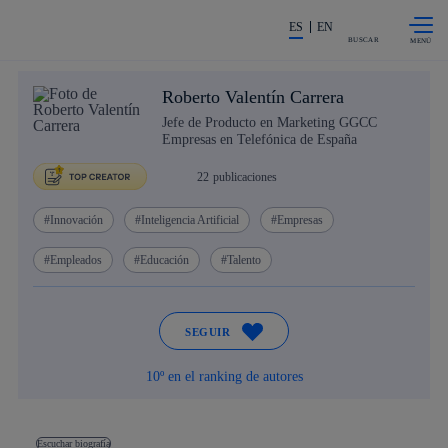
Saltar al
La acción en accionistas e invers
contenido
ES
EN
principal
BUSCAR
Roberto Valentín Carrera
Jefe de Producto en Marketing GGCC
Empresas en Telefónica de España
22
publicaciones
Innovación
Inteligencia Artificial
Empresas
Empleados
Educación
Talento
SEGUIR
10º en el ranking de autores
Escuchar biografía