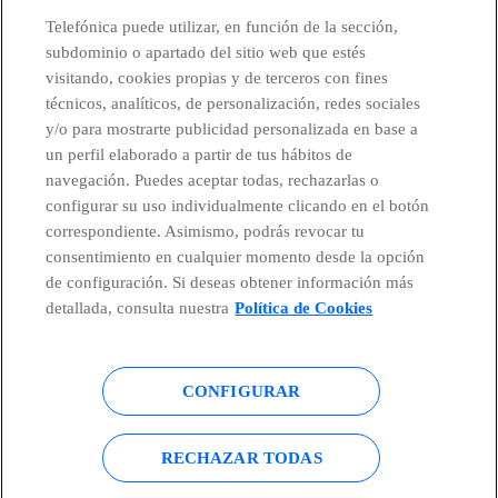
CONTACTO
Telefónica puede utilizar, en función de la sección,
subdominio o apartado del sitio web que estés
visitando, cookies propias y de terceros con fines
técnicos, analíticos, de personalización, redes sociales
Países y Unidades emergentes
y/o para mostrarte publicidad personalizada en base a
un perfil elaborado a partir de tus hábitos de
Canal de Denuncias
navegación. Puedes aceptar todas, rechazarlas o
configurar su uso individualmente clicando en el botón
correspondiente. Asimismo, podrás revocar tu
Centro Global Transparencia
consentimiento en cualquier momento desde la opción
de configuración. Si deseas obtener información más
detallada, consulta nuestra
Política de Cookies
© Telefónica S.A.
Configurar cookies
CONFIGURAR
Política de cookies
Aviso legal
Accesibilidad
Política de privacidad
RECHAZAR TODAS