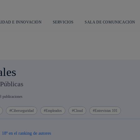
Saltar
L
al
contenido
principal
LIDAD E INNOVACIÓN
SERVICIOS
SALA DE COMUNICACIÓN
ales
Públicas
8
publicaciones
Ciberseguridad
Empleados
Cloud
Entrevistas 101
18º en el ranking de autores