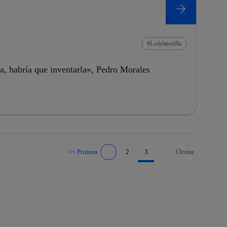
Lodelatortilla
ca, habría que inventarla», Pedro Morales
<<
Primera
2
3
Última
Ir a página anterior
Ir a página siguiente