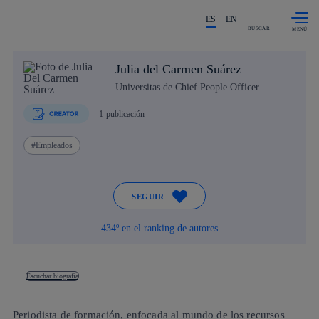
Saltar al
La acción en accionistas e invers
contenido
ES
EN
principal
BUSCAR
Julia del Carmen Suárez
Universitas de Chief People Officer
1
publicación
Empleados
SEGUIR
434º en el ranking de autores
Escuchar biografía
Periodista de formación, enfocada al mundo de los recursos