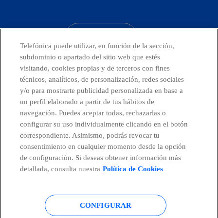
facebook
linkedin
twitter
instagram
youtube
CONTACTO
Telefónica puede utilizar, en función de la sección,
subdominio o apartado del sitio web que estés
visitando, cookies propias y de terceros con fines
técnicos, analíticos, de personalización, redes sociales
Telefónica en redes sociales
y/o para mostrarte publicidad personalizada en base a
un perfil elaborado a partir de tus hábitos de
Canal de Denuncias
navegación. Puedes aceptar todas, rechazarlas o
configurar su uso individualmente clicando en el botón
correspondiente. Asimismo, podrás revocar tu
Centro Global Transparencia
consentimiento en cualquier momento desde la opción
de configuración. Si deseas obtener información más
detallada, consulta nuestra
Política de Cookies
© Telefónica S.A.
Configurar cookies
CONFIGURAR
Política de cookies
Aviso legal