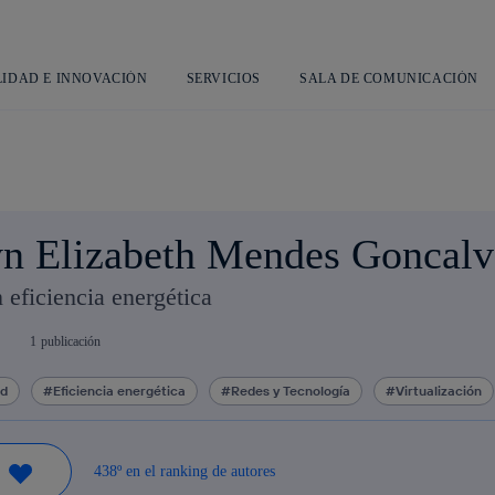
Saltar
al
contenido
principal
LIDAD E INNOVACIÓN
SERVICIOS
SALA DE COMUNICACIÓN
yn Elizabeth Mendes Goncalv
 eficiencia energética
1
publicación
ad
Eficiencia energética
Redes y Tecnología
Virtualización
438º en el ranking de autores