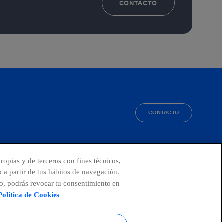
CONTACTO
CONTACTO
facebook
linkedin
twitter
instagram
youtube
ropias y de terceros con fines técnicos,
o a partir de tus hábitos de navegación.
o, podrás revocar tu consentimiento en
Política de Cookies