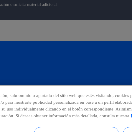
ión o solicita material adicional.
cción, subdominio o apartado del sitio web que estés visitando, cookies p
 y/o para mostrarte publicidad personalizada en base a un perfil elaborad
r su uso individualmente clicando en el botón correspondiente. Asimism
 Denuncias
Centro Global Transparencia
ración. Si deseas obtener información más detallada, consulta nuestra