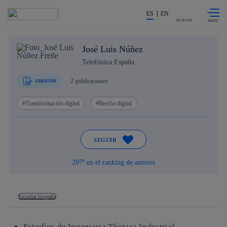
Saltar al
La acción en accionistas e invers
contenido
ES
EN
principal
BUSCAR
José Luis Núñez
Telefónica España
2
publicaciones
Transformación digital
Brecha digital
SEGUIR
207º en el ranking de autores
Escuchar biografía
Estudios de Ingenieria Técnica Industrial.