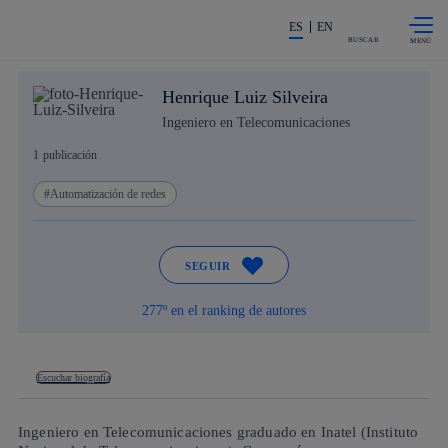
Saltar al
La acción en accionistas e invers
contenido
ES
EN
principal
BUSCAR
Henrique Luiz Silveira
Ingeniero en Telecomunicaciones
1
publicación
Automatización de redes
SEGUIR
277º en el ranking de autores
Escuchar biografía
Ingeniero en Telecomunicaciones graduado en Inatel (Instituto