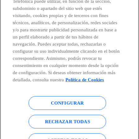
Telefónica puede utilizar, en función de la sección,
subdominio o apartado del sitio web que estés
visitando, cookies propias y de terceros con fines
técnicos, analíticos, de personalización, redes sociales
Telefónica en redes sociales
y/o para mostrarte publicidad personalizada en base a
un perfil elaborado a partir de tus hábitos de
Canal de Denuncias
navegación. Puedes aceptar todas, rechazarlas o
configurar su uso individualmente clicando en el botón
correspondiente. Asimismo, podrás revocar tu
Centro Global Transparencia
consentimiento en cualquier momento desde la opción
de configuración. Si deseas obtener información más
detallada, consulta nuestra
Política de Cookies
© Telefónica S.A.
Configurar cookies
CONFIGURAR
Política de cookies
Aviso legal
Accesibilidad
Política de privacidad
RECHAZAR TODAS
Mapa del sitio