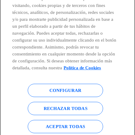
visitando, cookies propias y de terceros con fines
técnicos, analíticos, de personalización, redes sociales
Telefónica en redes sociales
y/o para mostrarte publicidad personalizada en base a
un perfil elaborado a partir de tus hábitos de
Canal de Denuncias
navegación. Puedes aceptar todas, rechazarlas o
configurar su uso individualmente clicando en el botón
correspondiente. Asimismo, podrás revocar tu
Centro Global Transparencia
consentimiento en cualquier momento desde la opción
de configuración. Si deseas obtener información más
detallada, consulta nuestra
Política de Cookies
© Telefónica S.A.
Configurar cookies
CONFIGURAR
Política de cookies
Aviso legal
Accesibilidad
Política de privacidad
RECHAZAR TODAS
Mapa del sitio
ACEPTAR TODAS