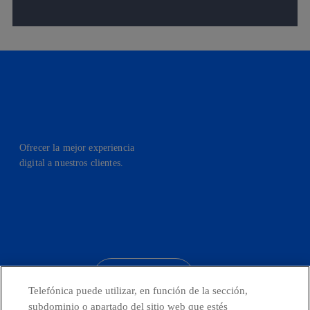
Ofrecer la mejor experiencia
digital a nuestros clientes.
facebook
linkedin
twitter
instagram
youtube
CONTACTO
Telefónica puede utilizar, en función de la sección,
subdominio o apartado del sitio web que estés