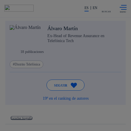
Saltar al
La acción en accionistas e invers
contenido
ES
EN
principal
BUSCAR
Álvaro Martín
Ex-Head of Revenue Assurance en
Telefónica Tech
18
publicaciones
Distrito Telefónica
SEGUIR
19º en el ranking de autores
Escuchar biografía