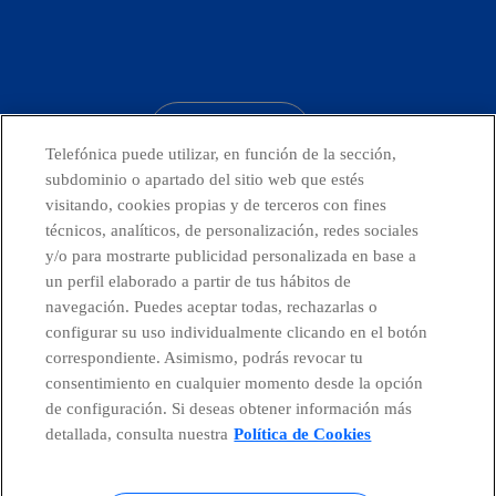
facebook
linkedin
twitter
instagram
youtube
CONTACTO
Telefónica puede utilizar, en función de la sección,
subdominio o apartado del sitio web que estés
visitando, cookies propias y de terceros con fines
técnicos, analíticos, de personalización, redes sociales
Telefónica en redes sociales
y/o para mostrarte publicidad personalizada en base a
un perfil elaborado a partir de tus hábitos de
Canal de Denuncias
navegación. Puedes aceptar todas, rechazarlas o
configurar su uso individualmente clicando en el botón
correspondiente. Asimismo, podrás revocar tu
Centro Global Transparencia
consentimiento en cualquier momento desde la opción
de configuración. Si deseas obtener información más
detallada, consulta nuestra
Política de Cookies
© Telefónica S.A.
Configurar cookies