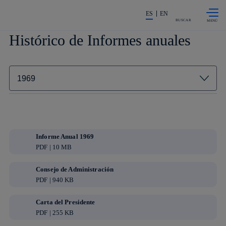
Saltar al
La acción en accionistas e invers
contenido
ES
EN
principal
BUSCAR
Histórico de Informes anuales
Informe Anual 1969
PDF | 10 MB
Consejo de Administración
PDF | 940 KB
Carta del Presidente
PDF | 255 KB