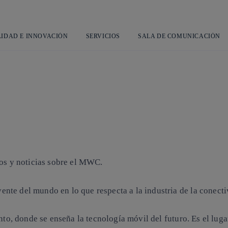
Saltar
al
contenido
principal
LIDAD E INNOVACIÓN
SERVICIOS
SALA DE COMUNICACIÓN
los y noticias sobre el MWC.
te del mundo en lo que respecta a la industria de la conecti
nto, donde se enseña la tecnología móvil del futuro. Es el lug