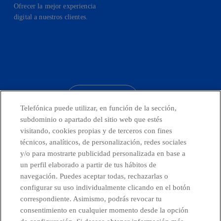
Ofrecer la mejor experiencia
digital a nuestros clientes.
facebook
linkedin
twitter
instagram
youtube
CONTACTO
Telefónica puede utilizar, en función de la sección,
subdominio o apartado del sitio web que estés
visitando, cookies propias y de terceros con fines
técnicos, analíticos, de personalización, redes sociales
Telefónica en redes sociales
y/o para mostrarte publicidad personalizada en base a
un perfil elaborado a partir de tus hábitos de
Canal de Denuncias
navegación. Puedes aceptar todas, rechazarlas o
configurar su uso individualmente clicando en el botón
correspondiente. Asimismo, podrás revocar tu
Centro Global Transparencia
consentimiento en cualquier momento desde la opción