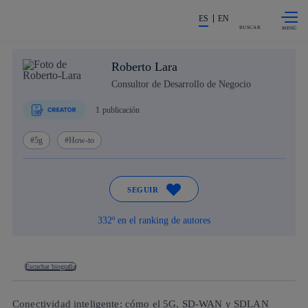
Saltar al
La acción en accionistas e invers
contenido
ES
EN
principal
BUSCAR
Roberto Lara
Consultor de Desarrollo de Negocio
1
publicación
5g
How-to
SEGUIR
332º en el ranking de autores
Escuchar biografía
Conectividad inteligente: cómo el 5G, SD-WAN y SDLAN