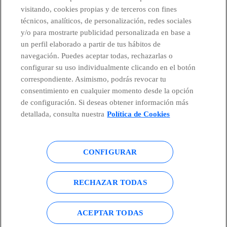
visitando, cookies propias y de terceros con fines
técnicos, analíticos, de personalización, redes sociales
Telefónica en redes sociales
y/o para mostrarte publicidad personalizada en base a
un perfil elaborado a partir de tus hábitos de
Canal de Denuncias
navegación. Puedes aceptar todas, rechazarlas o
configurar su uso individualmente clicando en el botón
correspondiente. Asimismo, podrás revocar tu
Centro Global Transparencia
consentimiento en cualquier momento desde la opción
de configuración. Si deseas obtener información más
detallada, consulta nuestra
Política de Cookies
© Telefónica S.A.
Configurar cookies
CONFIGURAR
Política de cookies
Aviso legal
Accesibilidad
Política de privacidad
RECHAZAR TODAS
Mapa del sitio
ACEPTAR TODAS