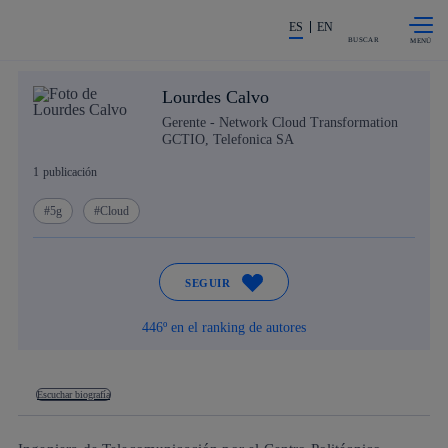
Saltar al
La acción en accionistas e invers
contenido
ES
EN
principal
BUSCAR
Lourdes Calvo
Gerente - Network Cloud Transformation
GCTIO, Telefonica SA
1
publicación
5g
Cloud
SEGUIR
446º en el ranking de autores
Escuchar biografía