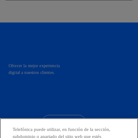
Ofrecer la mejor experiencia
digital a nuestros clientes.
facebook
linkedin
twitter
instagram
youtube
CONTACTO
Telefónica puede utilizar, en función de la sección,
subdominio o apartado del sitio web que estés