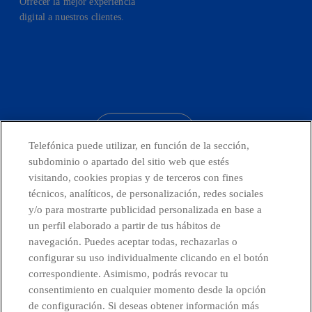
Ofrecer la mejor experiencia
digital a nuestros clientes.
facebook
linkedin
twitter
instagram
youtube
CONTACTO
Telefónica puede utilizar, en función de la sección,
subdominio o apartado del sitio web que estés
visitando, cookies propias y de terceros con fines
técnicos, analíticos, de personalización, redes sociales
Países y Unidades emergentes
y/o para mostrarte publicidad personalizada en base a
un perfil elaborado a partir de tus hábitos de
Canal de Denuncias
navegación. Puedes aceptar todas, rechazarlas o
configurar su uso individualmente clicando en el botón
correspondiente. Asimismo, podrás revocar tu
Centro Global Transparencia
consentimiento en cualquier momento desde la opción
de configuración. Si deseas obtener información más