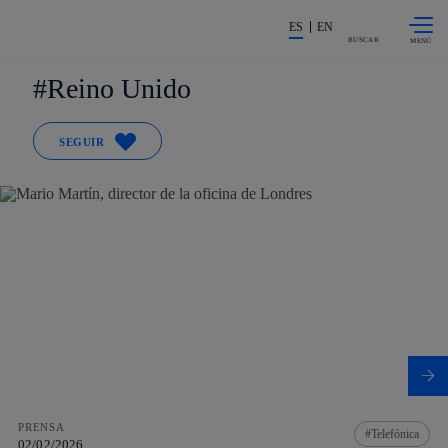
Saltar al
La acción en accionistas e invers
contenido
ES
EN
principal
BUSCAR
Reino Unido
SEGUIR
PRENSA
Telefónica
02/02/2026