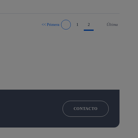
<<
Primera
1
2
Última
Ir a página anterior
Ir a página siguiente
CONTACTO