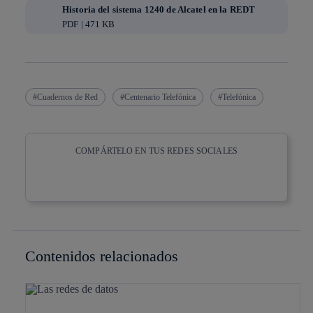
Historia del sistema 1240 de Alcatel en la REDT
PDF | 471 KB
Cuadernos de Red
Centenario Telefónica
Telefónica
COMPÁRTELO EN TUS REDES SOCIALES
Copiar enlace
Copiar enlace
facebook
twitter
whatsapp
linkedin
Contenidos relacionados