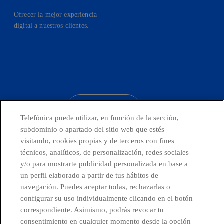
Ofrecer la mejor experiencia
digital a nuestros clientes.
facebook
linkedin
twitter
instagram
youtube
CONTACTO
Telefónica puede utilizar, en función de la sección,
subdominio o apartado del sitio web que estés
visitando, cookies propias y de terceros con fines
técnicos, analíticos, de personalización, redes sociales
Telefónica en redes sociales
y/o para mostrarte publicidad personalizada en base a
un perfil elaborado a partir de tus hábitos de
Canal de Denuncias
navegación. Puedes aceptar todas, rechazarlas o
configurar su uso individualmente clicando en el botón
correspondiente. Asimismo, podrás revocar tu
Centro Global Transparencia
consentimiento en cualquier momento desde la opción