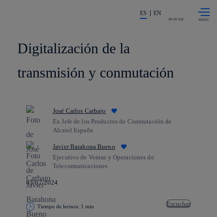
Saltar al
La acción en accionistas e invers
contenido
ES
EN
principal
BUSCAR
Digitalización de la
transmisión y conmutación
José Carlos Carbajo
Ex Jefe de los Productos de Conmutación de
Alcatel España
Javier Barahona Bueno
Ejecutivo de Ventas y Operaciones de
Telecomunicaciones
03/07/2024
Escuchar
Tiempo de lectura: 1 min