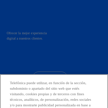
Ofrecer la mejor experiencia
digital a nuestros clientes.
facebook
linkedin
twitter
instagram
youtube
CONTACTO
Telefónica puede utilizar, en función de la sección,
subdominio o apartado del sitio web que estés
visitando, cookies propias y de terceros con fines
técnicos, analíticos, de personalización, redes sociales
Telefónica en redes sociales
y/o para mostrarte publicidad personalizada en base a