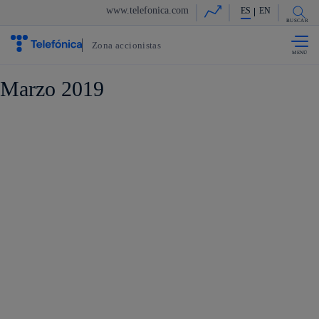
La acción en accionistas e 
www.telefonica.com
ES
EN
Saltar al
contenido
BUSCAR
principal
Zona accionistas
Marzo 2019