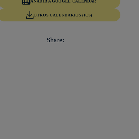
AÑADIR A GOOGLE CALENDAR
OTROS CALENDARIOS (ICS)
Copiar enlace
Copiar enlace
facebook
Share:
twitter
whatsapp
linkedin