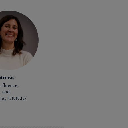
treras
nfluence,
, and
hips, UNICEF