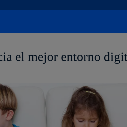
Saltar
al
contenido
principal
cia el mejor entorno digit