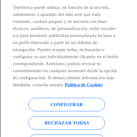
Telefónica puede utilizar, en función de la sección,
subdominio o apartado del sitio web que estés
visitando, cookies propias y de terceros con fines
técnicos, analíticos, de personalización, redes sociales
Países y Unidades emergentes
y/o para mostrarte publicidad personalizada en base a
un perfil elaborado a partir de tus hábitos de
navegación. Puedes aceptar todas, rechazarlas o
Canal de Denuncias
configurar su uso individualmente clicando en el botón
correspondiente. Asimismo, podrás revocar tu
consentimiento en cualquier momento desde la opción
Centro Global Transparencia
de configuración. Si deseas obtener información más
detallada, consulta nuestra
Política de Cookies
© Telefónica S.A.
Configurar cookies
CONFIGURAR
Política de cookies
Aviso legal
RECHAZAR TODAS
Accesibilidad
Política de privacidad