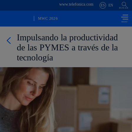
www.telefonica.com
Saltar al
ES
EN
contenido
BUSCAR
principal
MWC 2026
Impulsando la productividad
de las PYMES a través de la
tecnología