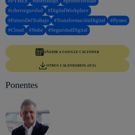
#PYMES
#teletrabajo
#productividad
#ciberseguridad
#DigitalWorkplace
#FuturoDelTrabajo
#TransformaciónDigital
#Pymes
#Cloud
#Nube
#SeguridadDigital
AÑADIR A GOOGLE CALENDAR
OTROS CALENDARIOS (ICS)
Ponentes