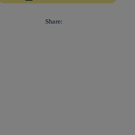
Copiar enlace
Copiar enlace
facebook
Share:
twitter
whatsapp
linkedin