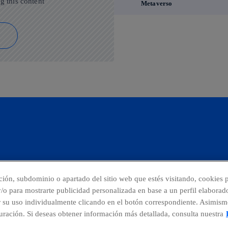
g this content
Metaverso
cción, subdominio o apartado del sitio web que estés visitando, cookies p
 y/o para mostrarte publicidad personalizada en base a un perfil elaborad
r su uso individualmente clicando en el botón correspondiente. Asimism
nuncias
Centro Global Transparencia
ración. Si deseas obtener información más detallada, consulta nuestra