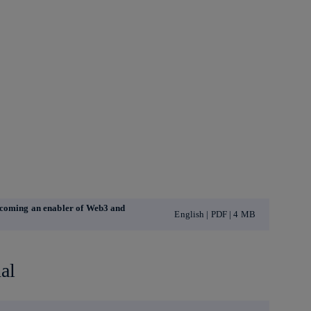
ecoming an enabler of Web3 and
English | PDF | 4 MB
al