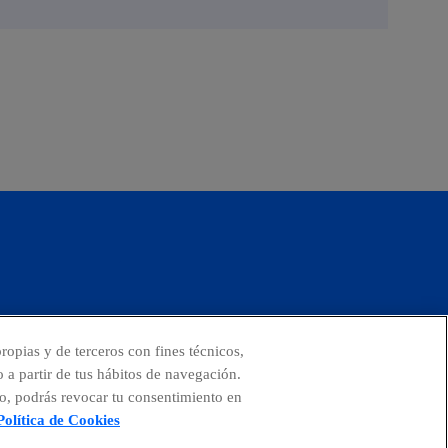
facebook
linkedin
twitter
instagram
youtube
ropias y de terceros con fines técnicos,
o a partir de tus hábitos de navegación.
o, podrás revocar tu consentimiento en
Política de Cookies