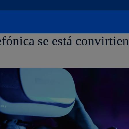
Saltar
al
contenido
principal
ónica se está convirtien