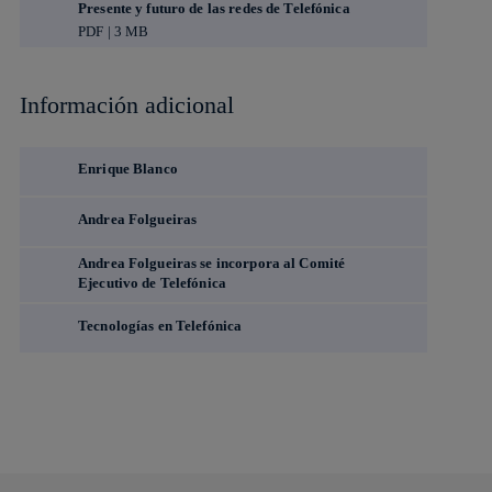
Presente y futuro de las redes de Telefónica
PDF | 3 MB
Información adicional
Enrique Blanco
Andrea Folgueiras
Andrea Folgueiras se incorpora al Comité
Ejecutivo de Telefónica
Tecnologías en Telefónica
Copiar enlace
Copiar enlace
facebook