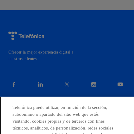
twitter
whatsapp
linkedin
Ofrecer la mejor experiencia digital a
nuestros clientes.
facebook
linkedin
twitter
instagram
youtube
Telefónica puede utilizar, en función de la sección,
subdominio o apartado del sitio web que estés
visitando, cookies propias y de terceros con fines
técnicos, analíticos, de personalización, redes sociales