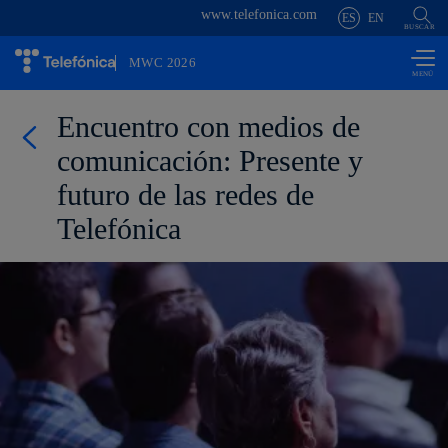
www.telefonica.com
Saltar al
ES
EN
contenido
BUSCAR
principal
MWC 2026
Encuentro con medios de
comunicación: Presente y
futuro de las redes de
Telefónica