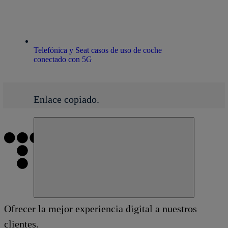
Telefónica y Seat casos de uso de coche
conectado con 5G
Enlace copiado.
Cerrar mensaje de alerta
Ofrecer la mejor experiencia digital a nuestros
Copiar enlace
Copiar enlace
facebook
twitter
whatsapp
linkedin
clientes.