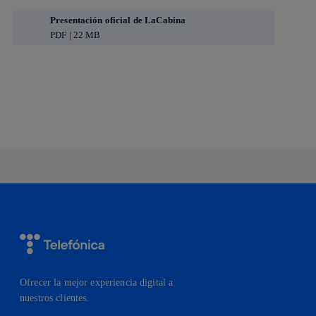
Presentación oficial de LaCabina
PDF | 22 MB
Copiar enlace
Copiar enlace
facebook
twitter
whatsapp
linkedin
Ofrecer la mejor experiencia digital a
nuestros clientes.