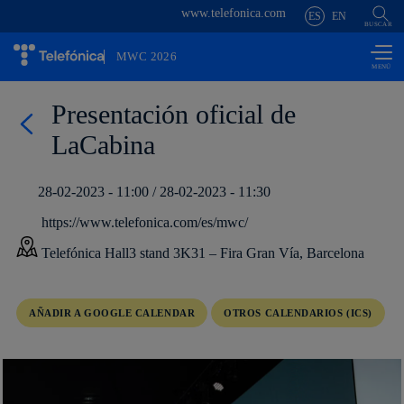
www.telefonica.com
Saltar al
ES
EN
contenido
BUSCAR
principal
MWC 2026
Presentación oficial de
LaCabina
28-02-2023 - 11:00 / 28-02-2023 - 11:30
https://www.telefonica.com/es/mwc/
Telefónica Hall3 stand 3K31 – Fira Gran Vía, Barcelona
AÑADIR A GOOGLE CALENDAR
OTROS CALENDARIOS (ICS)