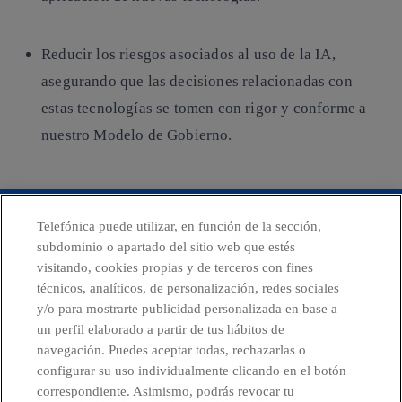
Reducir los riesgos asociados al uso de la IA
,
asegurando que las decisiones relacionadas con
estas tecnologías se tomen con rigor y conforme a
nuestro Modelo de Gobierno.
Telefónica puede utilizar, en función de la sección,
Centro Global de Transparencia
subdominio o apartado del sitio web que estés
visitando, cookies propias y de terceros con fines
técnicos, analíticos, de personalización, redes sociales
y/o para mostrarte publicidad personalizada en base a
facebook
linkedin
twitter
instagram
youtube
un perfil elaborado a partir de tus hábitos de
navegación. Puedes aceptar todas, rechazarlas o
configurar su uso individualmente clicando en el botón
correspondiente. Asimismo, podrás revocar tu