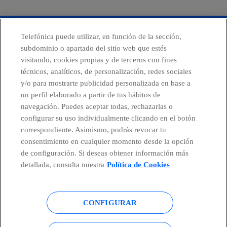
Telefónica puede utilizar, en función de la sección,
Centro Global de Transparencia
subdominio o apartado del sitio web que estés
visitando, cookies propias y de terceros con fines
técnicos, analíticos, de personalización, redes sociales
y/o para mostrarte publicidad personalizada en base a
facebook
linkedin
twitter
instagram
youtube
un perfil elaborado a partir de tus hábitos de
navegación. Puedes aceptar todas, rechazarlas o
configurar su uso individualmente clicando en el botón
correspondiente. Asimismo, podrás revocar tu
consentimiento en cualquier momento desde la opción
de configuración. Si deseas obtener información más
detallada, consulta nuestra
Política de Cookies
© Telefónica S.A.
Configurar cookies
CONFIGURAR
Política de cookies
Aviso legal