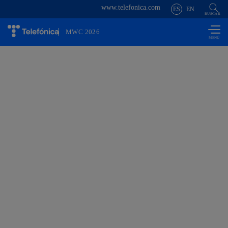
www.telefonica.com
Saltar al
ES
EN
contenido
BUSCAR
principal
MWC 2026