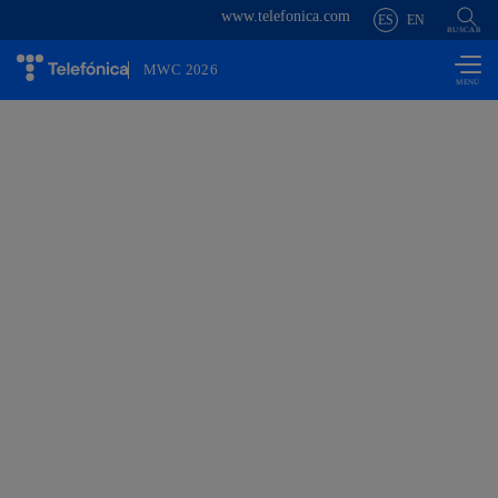
www.telefonica.com
Saltar al
ES
EN
contenido
BUSCAR
principal
MWC 2026