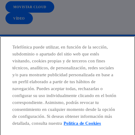
MOVISTAR CLOUD
VÍDEO
Telefónica puede utilizar, en función de la sección,
Cuadernos de Transformación
subdominio o apartado del sitio web que estés
visitando, cookies propias y de terceros con fines
técnicos, analíticos, de personalización, redes sociales
y/o para mostrarte publicidad personalizada en base a
facebook
linkedin
twitter
instagram
youtube
un perfil elaborado a partir de tus hábitos de
navegación. Puedes aceptar todas, rechazarlas o
configurar su uso individualmente clicando en el botón
correspondiente. Asimismo, podrás revocar tu
consentimiento en cualquier momento desde la opción
de configuración. Si deseas obtener información más
detallada, consulta nuestra
Política de Cookies
© Telefónica S.A.
Configurar cookies