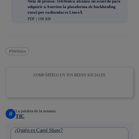
Nota de prensa: Telefónica alcanza un acuerdo para
adquirir a Asterion la plataforma de backhauling
rural por radioenlaces LineoX
PDF | 198 KB
Telefónica
COMPÁRTELO EN TUS REDES SOCIALES
Copiar enlace
Copiar enlace
facebook
twitter
whatsapp
linkedin
La palabra de la semana
#
TIC
¿Quién es Carol Shaw?