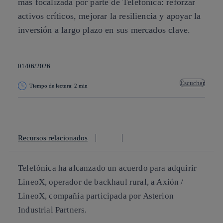
más focalizada por parte de Telefónica: reforzar
activos críticos, mejorar la resiliencia y apoyar la
inversión a largo plazo en sus mercados clave.
01/06/2026
Escuchar
Tiempo de lectura: 2 min
Copiar enlace
Copiar enlace
facebook
twitter
whatsapp
linkedin
Recursos relacionados
Telefónica ha alcanzado un acuerdo para adquirir
LineoX, operador de backhaul rural, a Axión /
LineoX, compañía participada por Asterion
Industrial Partners.