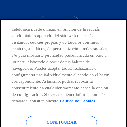
facebook
linkedin
twitter
instagram
youtube
CONTACTO
Telefónica puede utilizar, en función de la sección,
subdominio o apartado del sitio web que estés
visitando, cookies propias y de terceros con fines
técnicos, analíticos, de personalización, redes sociales
Telefónica en redes sociales
y/o para mostrarte publicidad personalizada en base a
un perfil elaborado a partir de tus hábitos de
Canal de Denuncias
navegación. Puedes aceptar todas, rechazarlas o
configurar su uso individualmente clicando en el botón
correspondiente. Asimismo, podrás revocar tu
Centro Global Transparencia
consentimiento en cualquier momento desde la opción
de configuración. Si deseas obtener información más
detallada, consulta nuestra
Política de Cookies
© Telefónica S.A.
Configurar cookies
CONFIGURAR
Política de cookies
Aviso legal